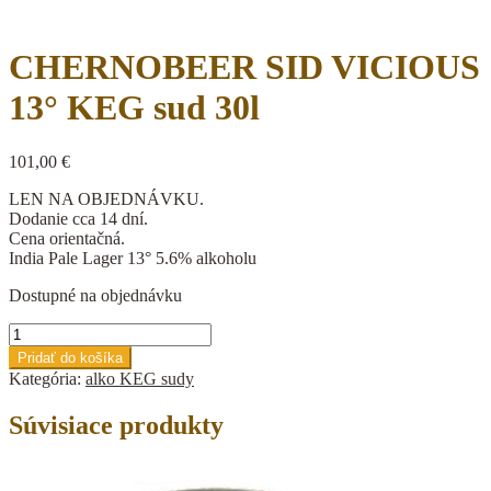
CHERNOBEER SID VICIOUS
13° KEG sud 30l
101,00
€
LEN NA OBJEDNÁVKU.
Dodanie cca 14 dní.
Cena orientačná.
India Pale Lager 13° 5.6% alkoholu
Dostupné na objednávku
množstvo
CHERNOBEER
Pridať do košíka
SID
Kategória:
alko KEG sudy
VICIOUS
13°
Súvisiace produkty
KEG
sud
30l