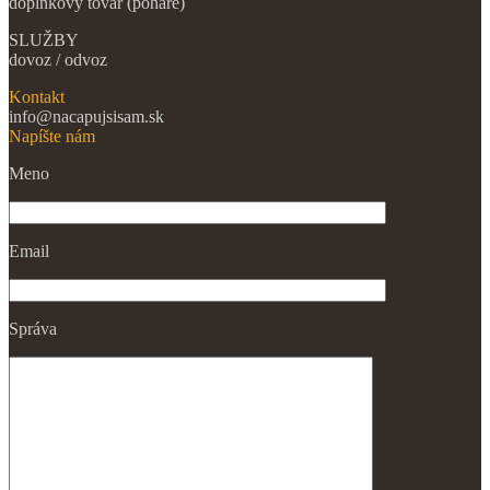
doplnkový tovar (poháre)
SLUŽBY
dovoz / odvoz
Kontakt
info@nacapujsisam.sk
Napíšte nám
Meno
Email
Správa