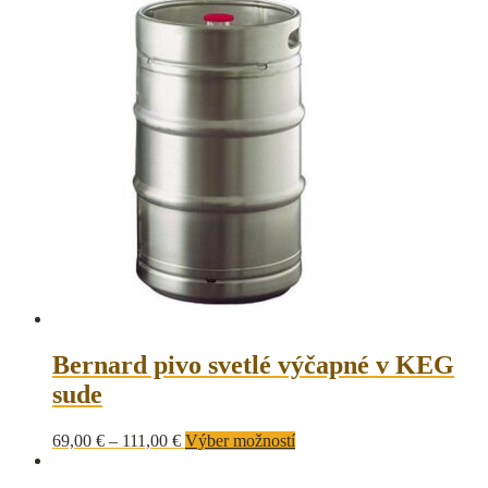
Bernard pivo svetlé výčapné v KEG
sude
69,00
€
–
111,00
€
Výber možností