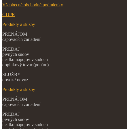
Všeobecné obchodné podmienky
GDPR
Produkty a služby
PRENÁJOM
čapovacích zariadení
PREDAJ
pivných sudov
nealko nápojov v sudoch
doplnkový tovar (poháre)
SLUŽBY
dovoz / odvoz
Produkty a služby
PRENÁJOM
čapovacích zariadení
PREDAJ
pivných sudov
nealko nápojov v sudoch