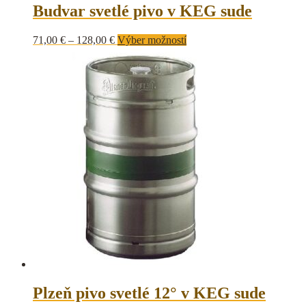
Budvar svetlé pivo v KEG sude
71,00
€
–
128,00
€
Výber možností
Plzeň pivo svetlé 12° v KEG sude