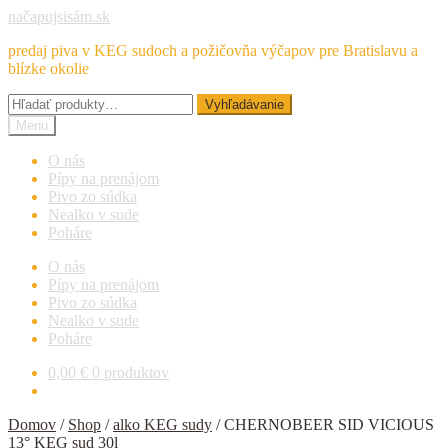
Preskočiť
Preskočiť
načapujsisám.sk
na
na
predaj piva v KEG sudoch a požičovňa výčapov pre Bratislavu a
navigáciu
obsah
blízke okolie
Hľadať:
Vyhľadávanie
Menu
O nás
Pípy na prenájom
Pivo zo súdka
Nealko v sude
Poháre
O nás
Pípy na prenájom
Pivo zo súdka
Nealko v sude
Poháre
0,00
€
0 produktov
Domov
/
Shop
/
alko KEG sudy
/
CHERNOBEER SID VICIOUS
13° KEG sud 30l