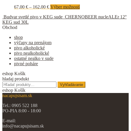
67,00
€
–
162,00
€
Výber možností
Budvar svetlé pivo v KEG sude
CHERNOBEER nucleALEr 12°
KEG sud 30L
Obchod
shop
výčapy na prenájom
pivo alkoholické
pivo nealkoholické
ostatné nealko v sude
pivné poháre
eshop Košík
hladaj produkt
Hľadať:
Vyhľadávanie
eshop Košík
nacapujsisam.sk
Tel.: 0905 522 188
PO-PIA 8:00 - 18:00
E-mail:
info@nacapujsisam.sk